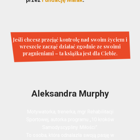
Jeśli chcesz przejąć kontrolę nad swoim życiem i
wreszcie zacząć działać zgodnie ze swoimi
pragnieniami – ta książka jest dla Ciebie.
Aleksandra Murphy
Motywatorka, trenerka, mgr Rehabilitacji
Sportowej, autorka programu „10 kroków
Samodyscypliny Miłości”.
To osoba, która odnalazła swoją pasję w