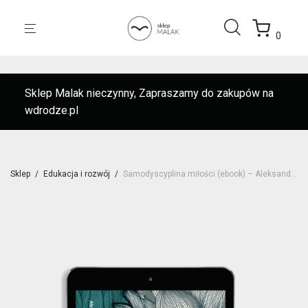
0
Sklep Malak nieczynny, Zapraszamy do zakupów na
wdrodze.pl
Sklep
/
Edukacja i rozwój
/
Samodyscyplina miłości (ebook) – Aleksandra Murphy | Nowość!