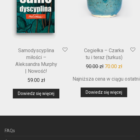
Samodyscyplina
Cegiełka – Czarka
miłości –
tu i teraz (turkus)
Aleksandra Murphy
Pierwotna cena w
Aktualna
90.00
zł
70.00
zł
| Nowość!
Najniższa cena w ciągu ostatni
59.00
zł
Dowiedz się więcej
Dowiedz się więcej
FAQs