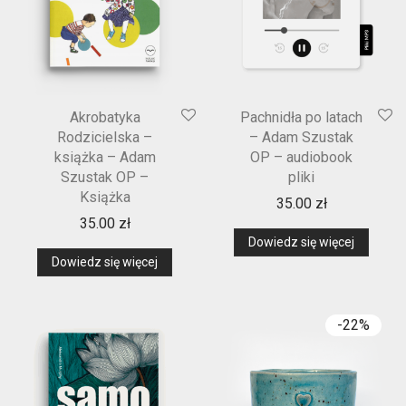
Akrobatyka
Pachnidła po latach
Rodzicielska –
– Adam Szustak
książka – Adam
OP – audiobook
Szustak OP –
pliki
Książka
35.00
zł
35.00
zł
Dowiedz się więcej
Dowiedz się więcej
-
22
%