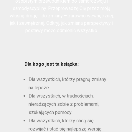
osobistym przewodnikiem do samorozwoju i
samodyscypliny. Przeprowadzę Cię przez moją
własną drogę do zmiany – zarówno wewnętrznej,
jak i zewnętrznej. Odkryj, jak zmiana perspektywy i
postawy może odmienić wszystko.
Dla kogo jest ta książka:
Dla wszystkich, którzy pragną zmiany
na lepsze.
Dla wszystkich, w trudnościach,
nieradzących sobie z problemami,
szukających pomocy.
Dla wszystkich, którzy chcą się
rozwijać i stać się najlepszą wersją