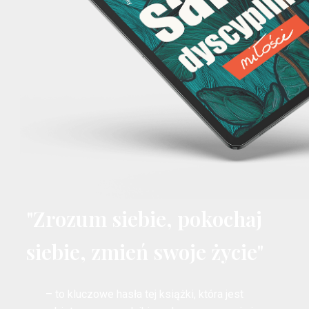
"Zrozum siebie, pokochaj
siebie, zmień swoje życie"
– to kluczowe hasła tej książki, która jest