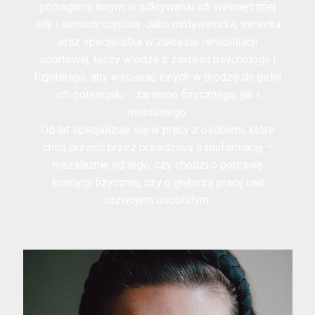
pomaganiu innym w odkrywaniu ich wewnętrznej
siły i samodyscypliny. Jako motywatorka, trenerka
oraz specjalistka w zakresie rehabilitacji
sportowej, łączy wiedzę z zakresu psychologii i
fizjoterapii, aby wspierać innych w drodze do pełni
ich potencjału – zarówno fizycznego, jak i
mentalnego.
Od lat specjalizuje się w pracy z osobami, które
chcą przejść przez prawdziwą transformację –
niezależnie od tego, czy chodzi o poprawę
kondycji fizycznej, czy o głębszą pracę nad
rozwojem osobistym.