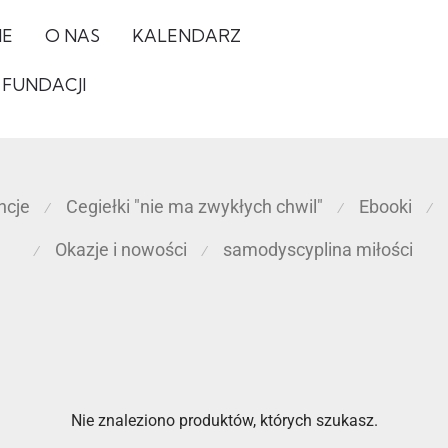
IE
O NAS
KALENDARZ
 FUNDACJI
ncje
Cegiełki "nie ma zwykłych chwil"
Ebooki
⁄
⁄
⁄
Okazje i nowości
samodyscyplina miłości
⁄
⁄
Nie znaleziono produktów, których szukasz.