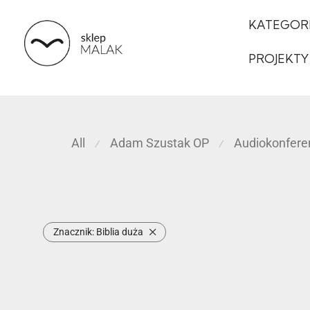
KATEGOR
PROJEKTY
All
Adam Szustak OP
Audiokonfere
⁄
⁄
Znacznik:
Biblia duża