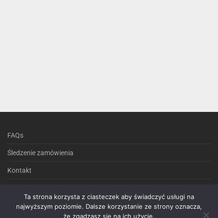
FAQs
Śledzenie zamówienia
Kontakt
Polityka prywatności
Ta strona korzysta z ciasteczek aby świadczyć usługi na
Regulamin sklepu internetowego
najwyższym poziomie. Dalsze korzystanie ze strony oznacza,
że zgadzasz się na ich użycie.