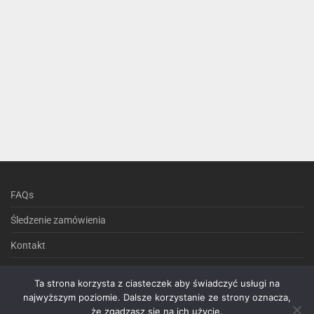
FAQs
Śledzenie zamówienia
Kontakt
Polityka prywatności
Ta strona korzysta z ciasteczek aby świadczyć usługi na
Regulamin sklepu internetowego
najwyższym poziomie. Dalsze korzystanie ze strony oznacza,
że zgadzasz się na ich użycie.