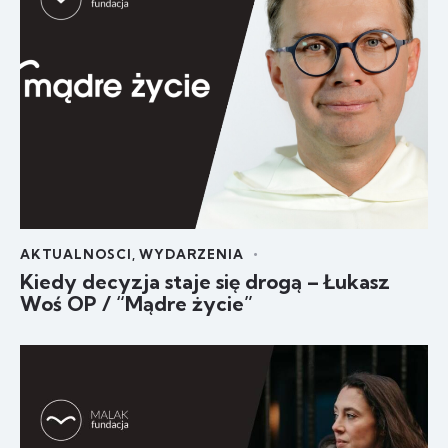
AKTUALNOSCI
,
WYDARZENIA
Kiedy decyzja staje się drogą – Łukasz
Woś OP / “Mądre życie”