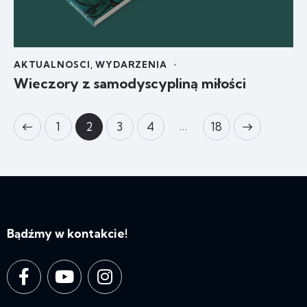
AKTUALNOSCI
,
WYDARZENIA
Wieczory z samodyscypliną miłości
…
1
2
3
4
>
18
Bądźmy w kontakcie!