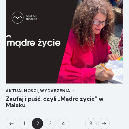
AKTUALNOSCI
,
WYDARZENIA
Zaufaj i puść, czyli „Mądre życie” w
Malaku
…
1
2
3
4
>
8