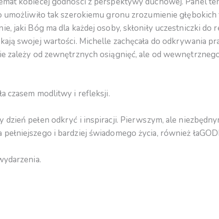
temat kobiecej godności z perspektywy duchowej. Panel te
co umożliwiło tak szerokiemu gronu zrozumienie głębokich t
ie, jaki Bóg ma dla każdej osoby, skłoniły uczestniczki do re
ukają swojej wartości. Michelle zachęcała do odkrywania p
nie zależy od zewnętrznych osiągnięć, ale od wewnętrzneg
ła czasem modlitwy i refleksji.
 dzień pełen odkryć i inspiracji. Pierwszym, ale niezbęd
 pełniejszego i bardziej świadomego życia, również łaG
 wydarzenia.