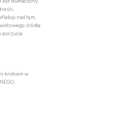
n był tłumaczony
reści.
fleksji nad tym,
rawdziwego źródła
o poczucia
nym krokiem w
ODNEGO.