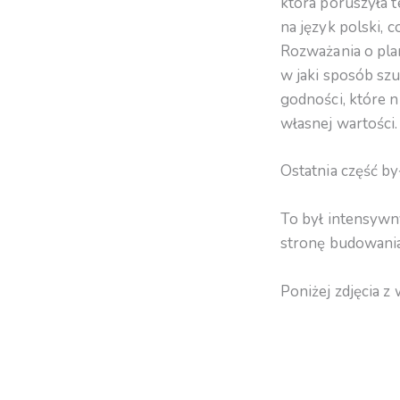
która poruszyła 
na język polski, 
Rozważania o plan
w jaki sposób sz
godności, które 
własnej wartości.
Ostatnia część by
To był intensywny
stronę budowania
Poniżej zdjęcia z