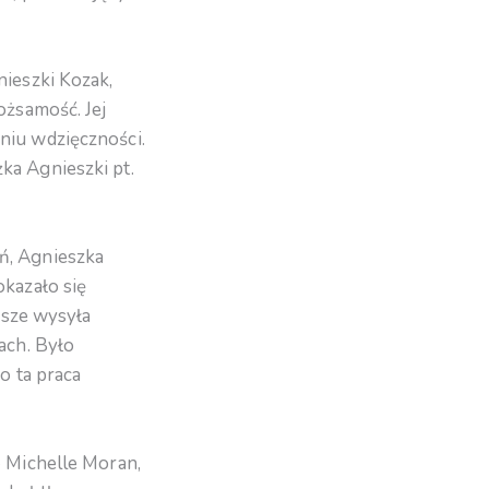
nieszki Kozak,
ożsamość. Jej
niu wdzięczności.
ka Agnieszki pt.
ń, Agnieszka
okazało się
wsze wysyła
ach. Było
o ta praca
- Michelle Moran,