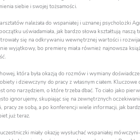
enia siebie i swojej tożsamości.
rsztatów należała do wspaniałej i uznanej psycholożki Ag
oczątku uświadamiała, jak bardzo słowa kształtują naszą t
trowały się na odkrywaniu wewnętrznej wartości i rozwija
nie wyjątkowy, bo premierę miała również najnowsza książ
ść.
howej, która była okazją do rozmów i wymiany doświadcze
obiety i dziewczyny do pracy z własnym ciałem. Kluczowe 
est ono narzędziem, o które trzeba dbać. To ciało jako pier
ęsto ignorujemy, skupiając się na zewnętrznych oczekiwani
pracy ze sobą, a po konferencji wiele informacji, jak bardz
iet już teraz.
, uczestniczki miały okazję wysłuchać wspaniałej mówczyni