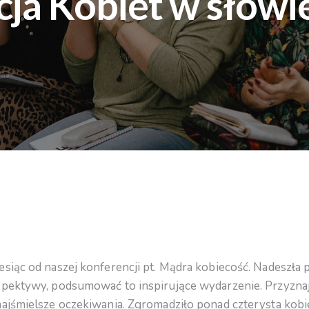
ja Kobiet w słowie 
siąc od naszej konferencji pt. Mądra kobiecość. Nadeszła p
spektywy, podsumować to inspirujące wydarzenie. Przyzna
najśmielsze oczekiwania. Zgromadziło ponad czterysta kobi