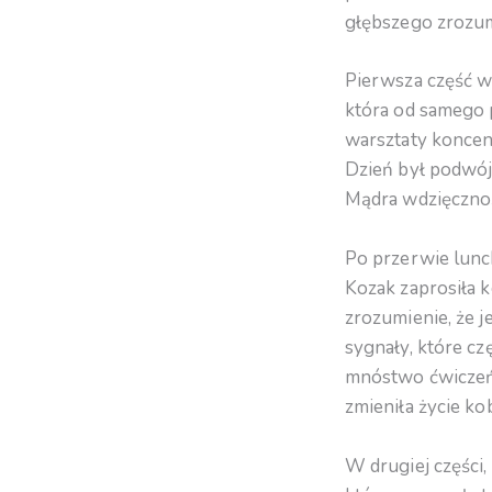
głębszego zrozumi
Pierwsza część wa
która od samego p
warsztaty koncen
Dzień był podwój
Mądra wdzięczno
Po przerwie lunc
Kozak zaprosiła k
zrozumienie, że j
sygnały, które cz
mnóstwo ćwiczeń, 
zmieniła życie kob
W drugiej części