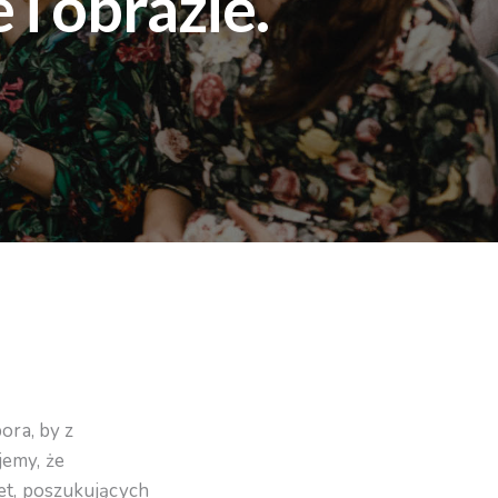
i obrazie.
ora, by z
jemy, że
et, poszukujących