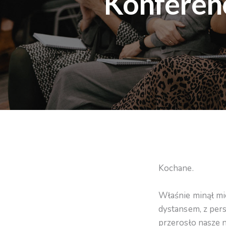
Konferenc
Kochane.
Właśnie minął mie
dystansem, z per
przerosło nasze 