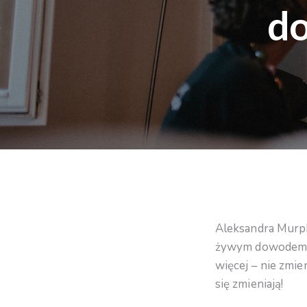
do
Aleksandra Murphy
żywym dowodem na
więcej – nie zmie
się zmieniają!