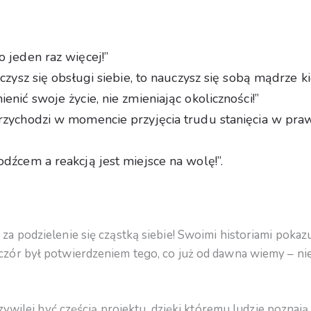
 jeden raz więcej!”
uczysz się obsługi siebie, to nauczysz się sobą mądrze k
enić swoje życie, nie zmieniając okoliczności!”
rzychodzi w momencie przyjęcia trudu stanięcia w pra
dźcem a reakcją jest miejsce na wolę!”.
 podzielenie się cząstką siebie! Swoimi historiami pokazu
ór był potwierdzeniem tego, co już od dawna wiemy – ni
rzywilej być częścią projektu, dzięki któremu ludzie poznają