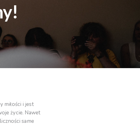
ny!
miłości i jest
oje życie. Nawet
oliczności same