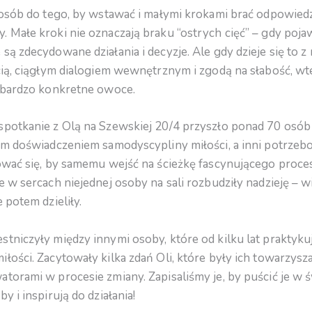
 osób do tego, by wstawać i małymi krokami brać odpowied
 Małe kroki nie oznaczają braku “ostrych cięć” – gdy pojaw
są zdecydowane działania i decyzje. Ale gdy dzieje się to z 
cią, ciągłym dialogiem wewnętrznym i zgodą na słabość, wt
i bardzo konkretne owoce.
potkanie z Olą na Szewskiej 20/4 przyszło ponad 70 osób –
oim doświadczeniem samodyscypliny miłości, a inni potrzeb
rować się, by samemu wejść na ścieżkę fascynującego proce
e w sercach niejednej osoby na sali rozbudziły nadzieję – 
 potem dzieliły.
tniczyły między innymi osoby, które od kilku lat praktyku
łości. Zacytowały kilka zdań Oli, które były ich towarzysza
torami w procesie zmiany. Zapisaliśmy je, by puścić je w ś
y i inspirują do działania!