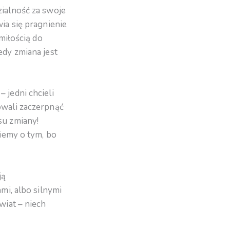
zialność za swoje
ia się pragnienie
miłością do
edy zmiana jest
 jedni chcieli
owali zaczerpnąć
su zmiany!
wiemy o tym, bo
ją
mi, albo silnymi
wiat – niech