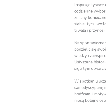
Inspiruje tysiące
codzienne wybory.
zmiany konieczne 
siebie, życzliwoś
trwała i przynos
Na spontaniczne s
podzielić się sw
wiedzy i zainspi
Usłyszane histori
się z tym otwarcie
W spotkaniu uczes
samodyscyplinę mi
bodźcami i motywa
niosą kolejne osob