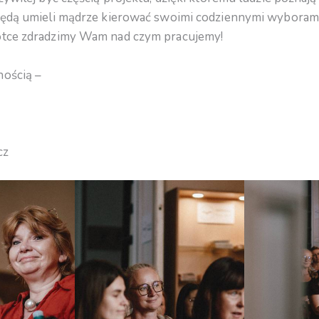
 będą umieli mądrze kierować swoimi codziennymi wyborami!
ótce zdradzimy Wam nad czym pracujemy!
nością –
cz