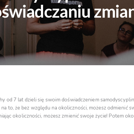
świadczaniu zmia
 od 7 lat dzieli się swoim doświadczeniem samodyscypliny 
 to, że bez względu na okoliczności, możesz odmienić sw
niając okoliczności, możesz zmienić swoje życie! Potem ok