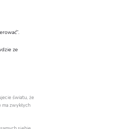
ierować”.
wdzie ze
jecie światu, że
e ma zwykłych
 samych siebie,