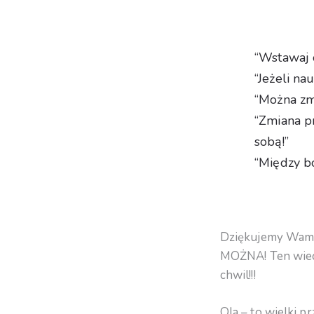
“Wstawaj o
“Jeżeli na
“Można zmi
“Zmiana p
sobą!”
“Między bo
Dziękujemy Wam za
MOŻNA! Ten wiecz
chwil!!!
Ola – to wielki p