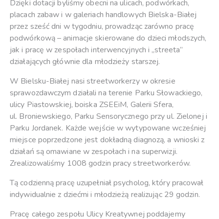
Dzięki dotacji byliśmy obecni na ulicach, podwórkach,
placach zabaw i w galeriach handlowych Bielska-Białej
przez sześć dni w tygodniu, prowadząc zarówno pracę
podwórkową – animacje skierowane do dzieci młodszych,
jak i pracę w zespołach interwencyjnych i „streeta”
działających głównie dla młodzieży starszej.
W Bielsku-Białej nasi streetworkerzy w okresie
sprawozdawczym działali na terenie Parku Słowackiego,
ulicy Piastowskiej, boiska ZSEEiM, Galerii Sfera,
ul. Broniewskiego, Parku Sensorycznego przy ul. Zielonej i
Parku Jordanek. Każde wejście w wytypowane wcześniej
miejsce poprzedzone jest dokładną diagnozą, a wnioski z
działań są omawiane w zespołach i na superwizji.
Zrealizowaliśmy 1008 godzin pracy streetworkerów.
Tą codzienną pracę uzupełniał psycholog, który pracował
indywidualnie z dziećmi i młodzieżą realizując 29 godzin.
Pracę całego zespołu Ulicy Kreatywnej poddajemy