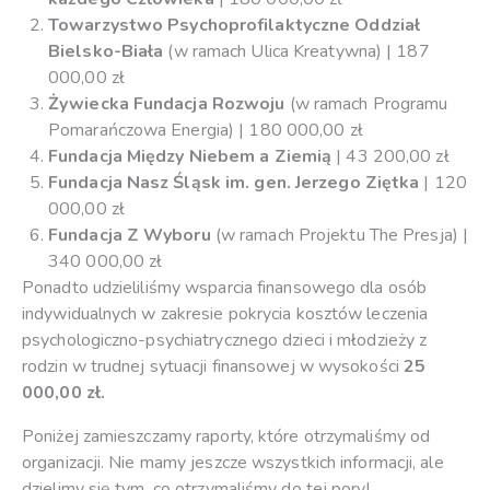
Towarzystwo Psychoprofilaktyczne Oddział
Bielsko-Biała
(w ramach Ulica Kreatywna) | 187
000,00 zł
Żywiecka Fundacja Rozwoju
(w ramach Programu
Pomarańczowa Energia) | 180 000,00 zł
Fundacja Między Niebem a Ziemią
| 43 200,00 zł
Fundacja Nasz Śląsk im. gen. Jerzego Ziętka
| 120
000,00 zł
Fundacja Z Wyboru
(w ramach Projektu The Presja) |
340 000,00 zł
Ponadto udzieliliśmy wsparcia finansowego dla osób
indywidualnych w zakresie pokrycia kosztów leczenia
psychologiczno-psychiatrycznego dzieci i młodzieży z
rodzin w trudnej sytuacji finansowej w wysokości
25
000,00 zł.
Poniżej zamieszczamy raporty, które otrzymaliśmy od
organizacji. Nie mamy jeszcze wszystkich informacji, ale
dzielimy się tym, co otrzymaliśmy do tej pory!