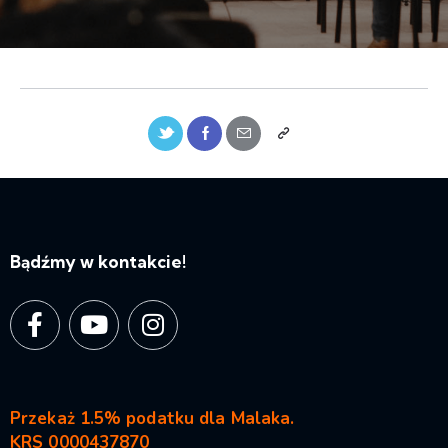
Bądźmy w kontakcie!
Przekaż 1.5% podatku dla Malaka.
KRS 0000437870