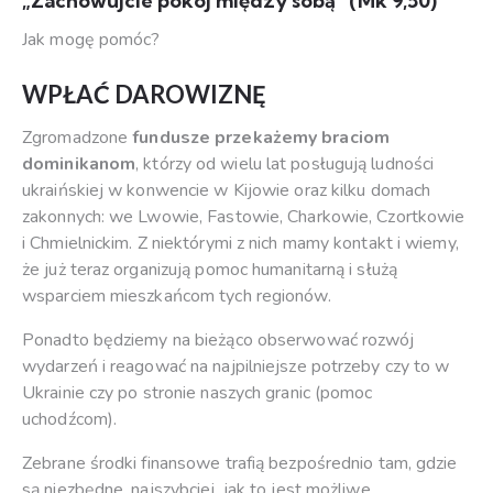
„Zachowujcie pokój między sobą”
(Mk 9,50)
Jak mogę pomóc?
WPŁAĆ DAROWIZNĘ
Zgromadzone
fundusze przekażemy braciom
dominikanom
, którzy od wielu lat posługują ludności
ukraińskiej w konwencie w Kijowie oraz kilku domach
zakonnych: we Lwowie, Fastowie, Charkowie, Czortkowie
i Chmielnickim. Z niektórymi z nich mamy kontakt i wiemy,
że już teraz organizują pomoc humanitarną i służą
wsparciem mieszkańcom tych regionów.
Ponadto będziemy na bieżąco obserwować rozwój
wydarzeń i reagować na najpilniejsze potrzeby czy to w
Ukrainie czy po stronie naszych granic (pomoc
uchodźcom).
Zebrane środki finansowe trafią bezpośrednio tam, gdzie
są niezbędne, najszybciej, jak to jest możliwe.