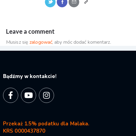
Leave a comment
Musisz się
zalogować
, aby móc dodać komentarz.
Bądźmy w kontakcie!
Przekaż 1.5% podatku dla Malaka.
KRS 0000437870