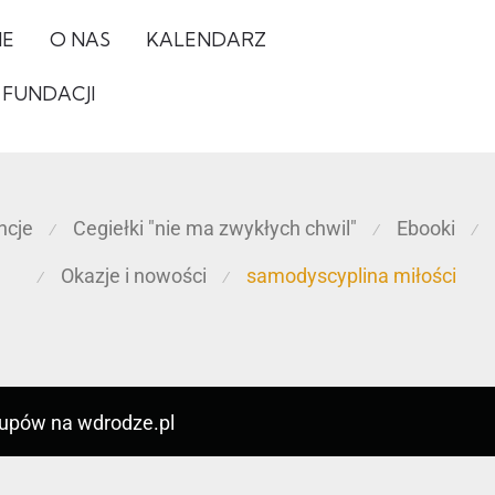
IE
O NAS
KALENDARZ
 FUNDACJI
ncje
Cegiełki "nie ma zwykłych chwil"
Ebooki
⁄
⁄
⁄
Okazje i nowości
samodyscyplina miłości
⁄
⁄
kupów na wdrodze.pl