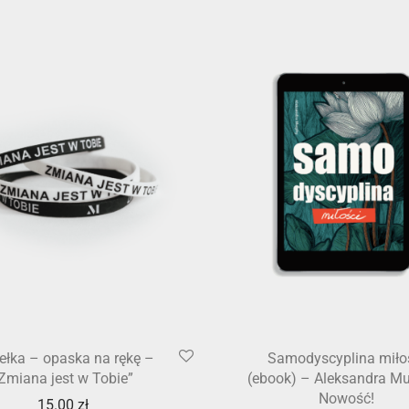
ełka – opaska na rękę –
Samodyscyplina miło
Zmiana jest w Tobie”
(ebook) – Aleksandra Mu
Nowość!
15.00
zł