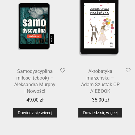
Samodyscyplina
Akrobatyka
miłości (ebook) –
małżeńska –
Aleksandra Murphy
Adam Szustak OP
| Nowość!
// EBOOK
49.00
zł
35.00
zł
Dowiedz się więcej
Dowiedz się więcej