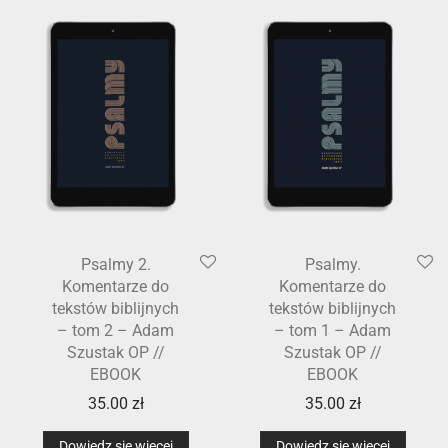
Psalmy 2.
Psalmy.
Komentarze do
Komentarze do
tekstów biblijnych
tekstów biblijnych
– tom 2 – Adam
– tom 1 – Adam
Szustak OP //
Szustak OP //
EBOOK
EBOOK
35.00
zł
35.00
zł
Dowiedz się więcej
Dowiedz się więcej