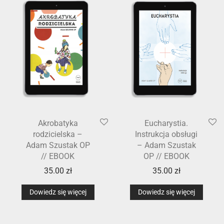
Akrobatyka
Eucharystia.
rodzicielska –
Instrukcja obsługi
Adam Szustak OP
– Adam Szustak
// EBOOK
OP // EBOOK
35.00
zł
35.00
zł
Dowiedz się więcej
Dowiedz się więcej