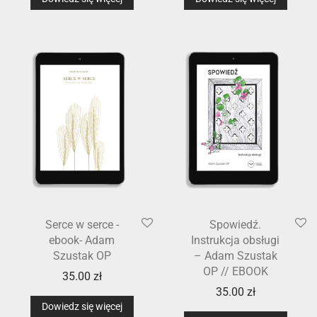
Serce w serce -
Spowiedź.
ebook- Adam
Instrukcja obsługi
Szustak OP
– Adam Szustak
OP // EBOOK
35.00
zł
35.00
zł
Dowiedz się więcej