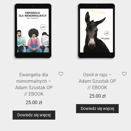
Ewangelia dla
Osioł w raju –
nienormalnych –
Adam Szustak OP
Adam Szustak OP
// EBOOK
// EBOOK
25.00
zł
25.00
zł
Dowiedz się więcej
Dowiedz się więcej