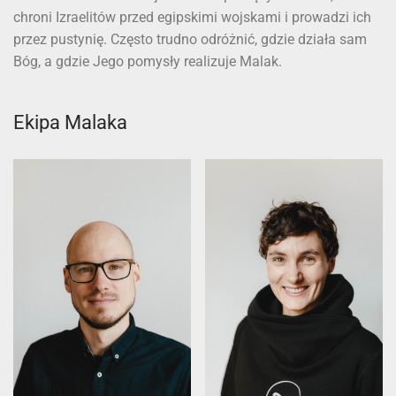
chroni Izraelitów przed egipskimi wojskami i prowadzi ich
przez pustynię. Często trudno odróżnić, gdzie działa sam
Bóg, a gdzie Jego pomysły realizuje Malak.
Ekipa Malaka