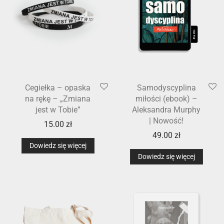
Cegiełka – opaska
Samodyscyplina
na rękę – „Zmiana
miłości (ebook) –
jest w Tobie”
Aleksandra Murphy
| Nowość!
15.00
zł
49.00
zł
Dowiedz się więcej
Dowiedz się więcej