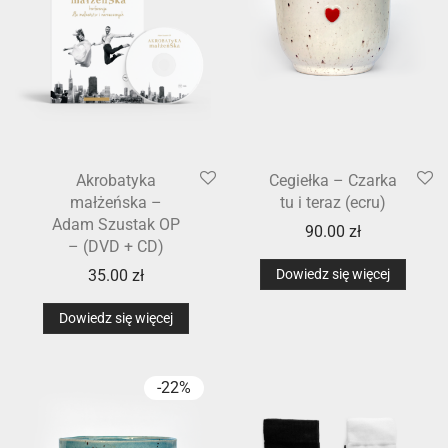
Akrobatyka
Cegiełka – Czarka
małżeńska –
tu i teraz (ecru)
Adam Szustak OP
90.00
zł
– (DVD + CD)
35.00
zł
Dowiedz się więcej
Dowiedz się więcej
-
22
%