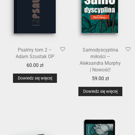
Psalmy tom 2 –
Samodyscyplina
Adam Szustak OP
miłości –
Aleksandra Murphy
60.00
zł
| Nowość!
Dowiedz się więcej
59.00
zł
Dowiedz się więcej