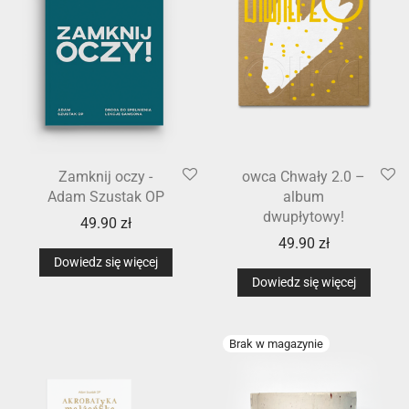
Zamknij oczy -
owca Chwały 2.0 –
Adam Szustak OP
album
dwupłytowy!
49.90
zł
49.90
zł
Dowiedz się więcej
Dowiedz się więcej