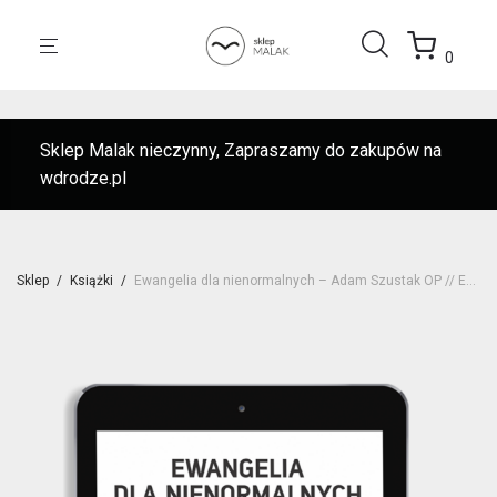
0
Sklep Malak nieczynny, Zapraszamy do zakupów na
wdrodze.pl
Sklep
/
Książki
/
Ewangelia dla nienormalnych – Adam Szustak OP // EBOOK