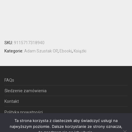
SKU:
9115717318940
Kategorie:
Adam Szustak OP
,
Ebooki
,
Książki
FAQs
Śledzenie zamówienia
Kontakt
Polityka prywatności
Ta strona korzysta z ciasteczek aby świadczyć usługi na
Regulamin sklepu internetowego
najwyższym poziomie. Dalsze korzystanie ze strony oznacza,