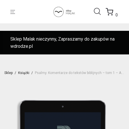
0
Sklep Malak nieczynny, Zapraszamy do zakupów na
wdrodze.pl
Sklep
/
Książki
/
Psalmy. Komentarze do tekstów biblijnych – tom 1 – Adam Szustak OP // EBOOK