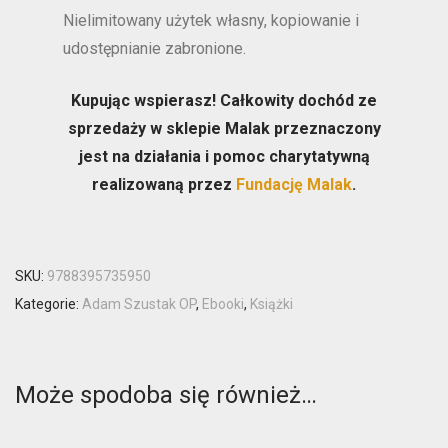
Nielimitowany użytek własny, kopiowanie i
udostępnianie zabronione.
Kupując wspierasz! Całkowity dochód ze
sprzedaży w sklepie Malak przeznaczony
jest na działania i pomoc charytatywną
realizowaną przez
Fundację Malak
.
SKU:
9788395735950
Kategorie:
Adam Szustak OP
,
Ebooki
,
Książki
Może spodoba się również…