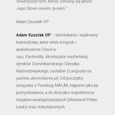
towarzyszył tym, którzy odważą się głosić
Jego Słowo swoim życiem.”
Adam Szustak OP
Adam Szustak OP
– dominikanin i wędrowny
kaznodzieja, autor wielu książek i
audiobooków (
Osioł w
raju
,
Pachnidła
,
Akrobatyka małżeńska
),
dyrektor Dominikańskiego Ośrodka
Kaznodziejskiego, youtuber (
Langusta na
palmie
,
dominikanie.pl
). Od początku
związany z Fundacją MALAK, najpierw jako jej
pomysłodawca, a do dziś jako współtwórca
inicjatyw ewangelizacyjnych (Weekend Pełen
Łaski) oraz charytatywnych.