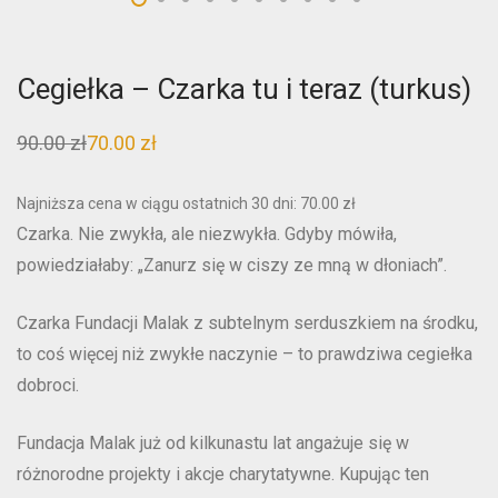
Cegiełka – Czarka tu i teraz (turkus)
90.00
zł
70.00
zł
Pierwotna
Aktualna
cena
cena
wynosiła:
wynosi:
90.00 zł.
70.00 zł.
Najniższa cena w ciągu ostatnich 30 dni:
70.00
zł
Czarka. Nie zwykła, ale niezwykła. Gdyby mówiła,
powiedziałaby: „Zanurz się w ciszy ze mną w dłoniach”.
Czarka Fundacji Malak z subtelnym serduszkiem na środku,
to coś więcej niż zwykłe naczynie – to prawdziwa cegiełka
dobroci.
Fundacja Malak już od kilkunastu lat angażuje się w
różnorodne projekty i akcje charytatywne. Kupując ten