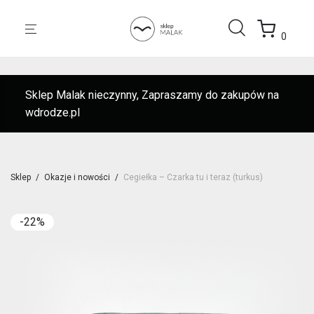
0
Sklep Malak nieczynny, Zapraszamy do zakupów na
wdrodze.pl
Sklep
/
Okazje i nowości
/
Cegiełka – Czarka tu i teraz (turkus)
-
22
%