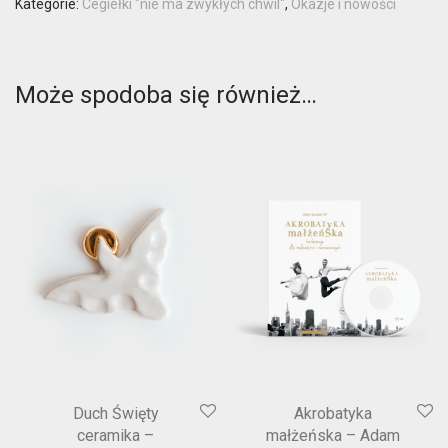
Kategorie:
Cegiełki "nie ma zwykłych chwil"
,
Okazje i nowości
Może spodoba się również…
Duch Święty
Akrobatyka
ceramika –
małżeńska – Adam