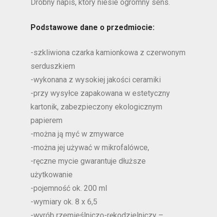
Drobny napis, który niesie ogromny sens.
Podstawowe dane o przedmiocie:
-szkliwiona czarka kamionkowa z czerwonym
serduszkiem
-wykonana z wysokiej jakości ceramiki
-przy wysyłce zapakowana w estetyczny
kartonik, zabezpieczony ekologicznym
papierem
-można ją myć w zmywarce
-można jej używać w mikrofalówce,
-ręczne mycie gwarantuje dłuższe
użytkowanie
-pojemność ok. 200 ml
-wymiary ok. 8 x 6,5
-wyrób rzemieślniczo-rękodzielniczy –