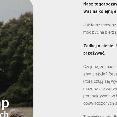
Nasz tegoroczny 
Was na kolejną e
Już teraz możesz
móc być na bierzą
Zadbaj o siebie.
przeżywać.
Czujesz, że masz 
zbyt ciężkie? Res
które czują się w
możesz się zatrzy
perspektywy – w 
doświadczonych sp
Ten wyjazd jest dla