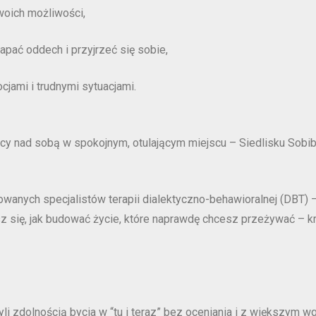
woich możliwości,
apać oddech i przyjrzeć się sobie,
cjami i trudnymi sytuacjami.
y nad sobą w spokojnym, otulającym miejscu – Siedlisku Sobibór
kowanych specjalistów terapii dialektyczno-behawioralnej (DBT)
 się, jak budować życie, które naprawdę chcesz przeżywać – k
i zdolnością bycia w “tu i teraz” bez oceniania i z większym w