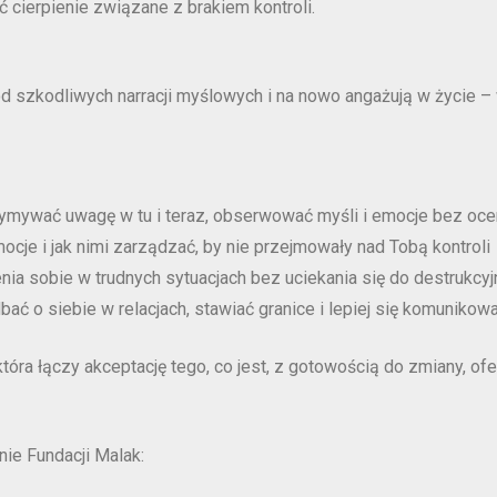
cierpienie związane z brakiem kontroli.
od szkodliwych narracji myślowych i na nowo angażują w życie 
ymywać uwagę w tu i teraz, obserwować myśli i emocje bez oce
ocje i jak nimi zarządzać, by nie przejmowały nad Tobą kontroli
enia sobie w trudnych sytuacjach bez uciekania się do destrukc
ać o siebie w relacjach, stawiać granice i lepiej się komunikow
tóra łączy akceptację tego, co jest, z gotowością do zmiany, of
nie Fundacji Malak: