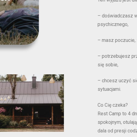
– doświadczasz wy
psychicznego,
– masz poczucie, 
– potrzebujesz prz
się sobie,
– chcesz uczyć się
sytuacjami.
Co Cię czeka?
Rest Camp to 4 dn
spokojnym, otulają
dala od presji cod