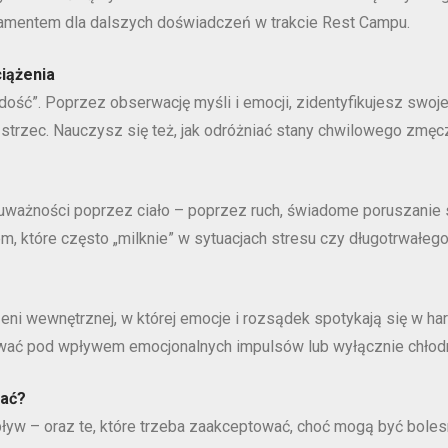
ndamentem dla dalszych doświadczeń w trakcie Rest Campu.
iążenia
dość”. Poprzez obserwację myśli i emocji, zidentyfikujesz swoj
rto strzec. Nauczysz się też, jak odróżniać stany chwilowego zmę
uważności poprzez ciało – poprzez ruch, świadome poruszanie s
, które często „milknie” w sytuacjach stresu czy długotrwałego
i wewnętrznej, w której emocje i rozsądek spotykają się w har
wać pod wpływem emocjonalnych impulsów lub wyłącznie chłodne
wać?
ływ – oraz te, które trzeba zaakceptować, choć mogą być bolesn