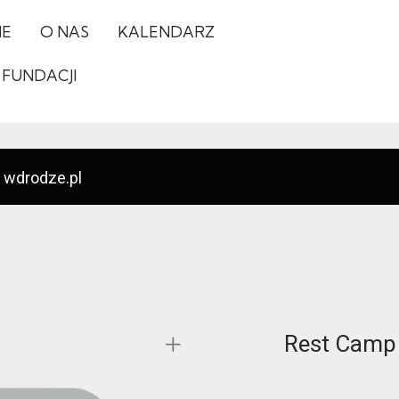
IE
O NAS
KALENDARZ
 FUNDACJI
 wdrodze.pl
Rest Camp