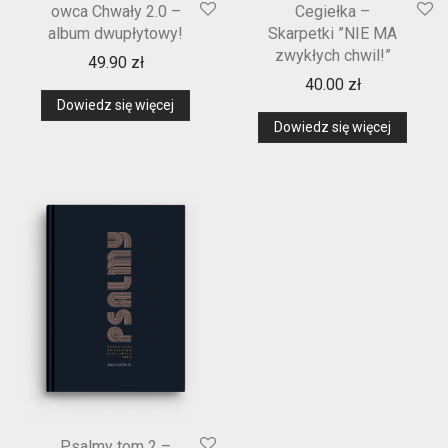
owca Chwały 2.0 –
Cegiełka –
album dwupłytowy!
Skarpetki ”NIE MA
zwykłych chwil!”
49.90
zł
40.00
zł
Dowiedz się więcej
Dowiedz się więcej
Psalmy tom 2 –