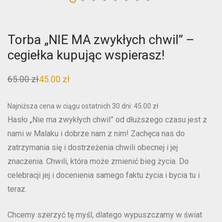
Torba „NIE MA zwykłych chwil” –
cegiełka kupując wspierasz!
65.00
zł
45.00
zł
Pierwotna
Aktualna
cena
cena
wynosiła:
wynosi:
65.00 zł.
45.00 zł.
Najniższa cena w ciągu ostatnich 30 dni:
45.00
zł
Hasło „Nie ma zwykłych chwil” od dłuższego czasu jest z
nami w Malaku i dobrze nam z nim! Zachęca nas do
zatrzymania się i dostrzeżenia chwili obecnej i jej
znaczenia. Chwili, która może zmienić bieg życia. Do
celebracji jej i docenienia samego faktu życia i bycia tu i
teraz.
Chcemy szerzyć tę myśl, dlatego wypuszczamy w świat