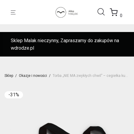
0
Sklep Malak nieczynny, Zapraszamy do zakupów na
wdrodze.pl
Sklep
/
Okazje i nowości
/
Torba „NIE MA zwykłych chwil” – cegiełka kupując wspierasz!
-
31
%