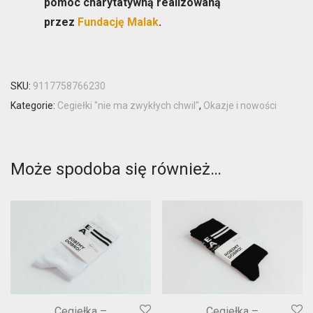
pomoc charytatywną
realizowaną
przez
Fundację Malak
.
SKU:
9117758766230
Kategorie:
Cegiełki "nie ma zwykłych chwil"
,
Okazje i nowości
Może spodoba się również…
Cegiełka –
Cegiełka –