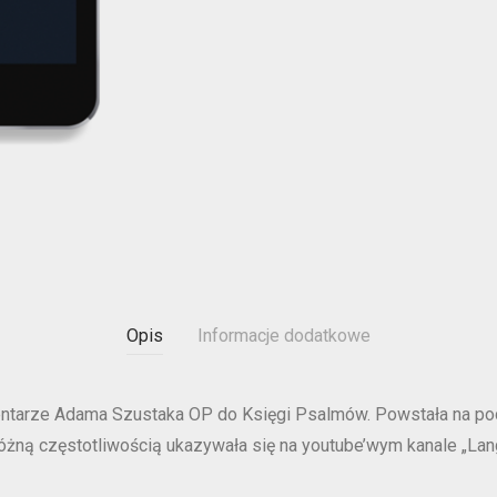
Opis
Informacje dodatkowe
entarze Adama Szustaka OP do Księgi Psalmów. Powstała na pods
 różną częstotliwością ukazywała się na youtube’wym kanale „Lan