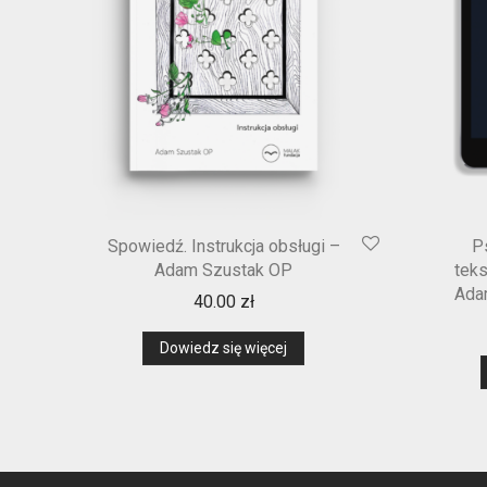
Spowiedź. Instrukcja obsługi –
P
Adam Szustak OP
teks
Ada
40.00
zł
Dowiedz się więcej