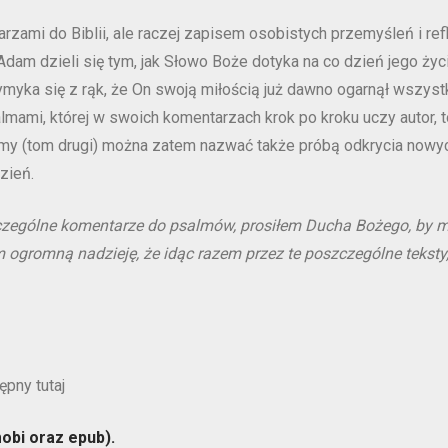
zami do Biblii, ale raczej zapisem osobistych przemyśleń i refl
Adam dzieli się tym, jak Słowo Boże dotyka na co dzień jego życ
yka się z rąk, że On swoją miłością już dawno ogarnął wszystkie
almami, której w swoich komentarzach krok po kroku uczy autor,
lmy (tom drugi) można zatem nazwać także próbą odkrycia now
zień.
ególne komentarze do psalmów, prosiłem Ducha Bożego, by mi
 ogromną nadzieję, że idąc razem przez te poszczególne teksty
pny tutaj
obi oraz epub).