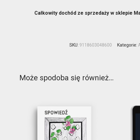
Całkowity dochód ze sprzedaży w sklepie M
SKU:
9118603048600
Kategorie:
Może spodoba się również…