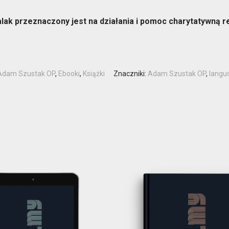
alak przeznaczony jest
na działania i pomoc charytatywną
r
Adam Szustak OP
,
Ebooki
,
Książki
Znaczniki:
Adam Szustak OP
,
langu