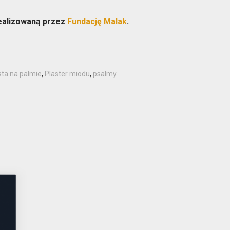
ealizowaną przez
Fundację Malak
.
sta na palmie
,
Plaster miodu
,
psalmy