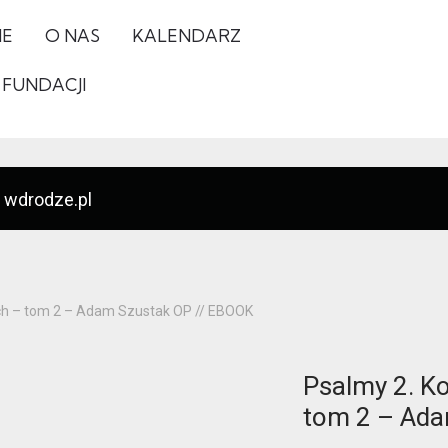
IE
O NAS
KALENDARZ
 FUNDACJI
 wdrodze.pl
ych – tom 2 – Adam Szustak OP // EBOOK
Psalmy 2. Ko
tom 2 – Ada