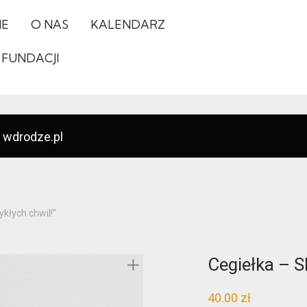
IE
O NAS
KALENDARZ
 FUNDACJI
 wdrodze.pl
kłych chwil!”
Cegiełka – S
40.00
zł