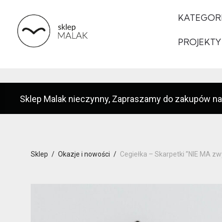
KATEGOR
PROJEKTY
Sklep Malak nieczynny, Zapraszamy do zakupów na
Sklep
/
Okazje i nowości
/
Cegiełka – Skarpetki ”NIE MA zwy